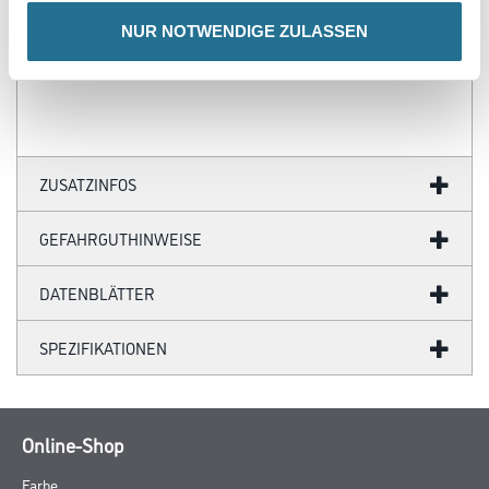
- Lichtechtheit: 7
- Trittschall: 10 dB
NUR NOTWENDIGE ZULASSEN
- Einsatzbereich: Balkon, Terrasse, Wintergarten, Outdoor -
Lounge
ZUSATZINFOS
GEFAHRGUTHINWEISE
DATENBLÄTTER
SPEZIFIKATIONEN
Online-Shop
Farbe