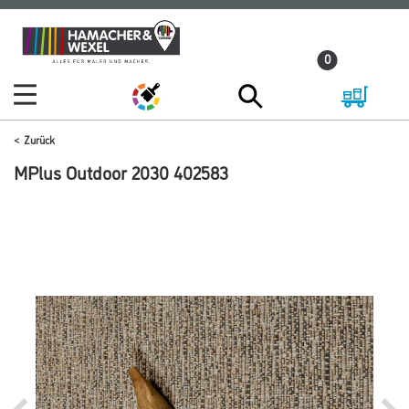
Zum
Zum
Inhalt
Navigationsmenü
0
springen
springen
Zurück
MPlus Outdoor 2030 402583