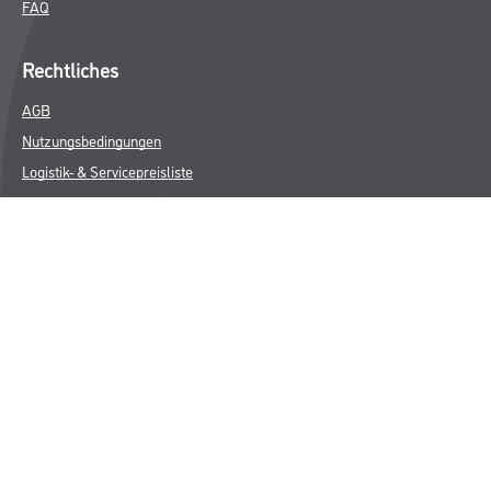
FAQ
Rechtliches
AGB
Nutzungsbedingungen
Logistik- & Servicepreisliste
Impressum
Datenschutz
Integrität
Kontakt
© Copyright CMS Dienstleistungs-Gesellschaft
* NUR FÜR GEWERBLICHE KUNDEN. ALLE ANGEGEBENEN PREISE
SIND ZZGL. GESETZLICHER MWST.
**Punktestand wird innerhalb mehrerer Wochen aktualisiert.