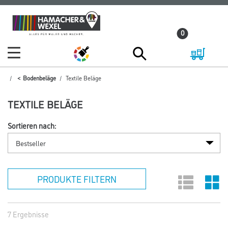
Zum
Zum
Inhalt
Navigationsmenü
0
springen
springen
Bodenbeläge
Textile Beläge
TEXTILE BELÄGE
Sortieren nach:
PRODUKTE FILTERN
7 Ergebnisse