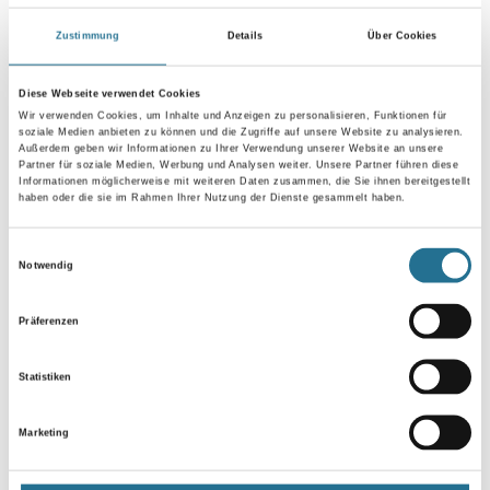
Zustimmung
Details
Über Cookies
Diese Webseite verwendet Cookies
MPlus Outdoor 2030 20123
MPlus Outdoor 2030 330
Wir verwenden Cookies, um Inhalte und Anzeigen zu personalisieren, Funktionen für
Weitere Varianten verfügbar
Weitere Varianten verfügbar
soziale Medien anbieten zu können und die Zugriffe auf unsere Website zu analysieren.
Außerdem geben wir Informationen zu Ihrer Verwendung unserer Website an unsere
Partner für soziale Medien, Werbung und Analysen weiter. Unsere Partner führen diese
Informationen möglicherweise mit weiteren Daten zusammen, die Sie ihnen bereitgestellt
haben oder die sie im Rahmen Ihrer Nutzung der Dienste gesammelt haben.
Bitte einloggen, um Preise zu
Bitte einloggen, um Preise zu
sehen
sehen
Einwilligungsauswahl
Notwendig
Präferenzen
Statistiken
Marketing