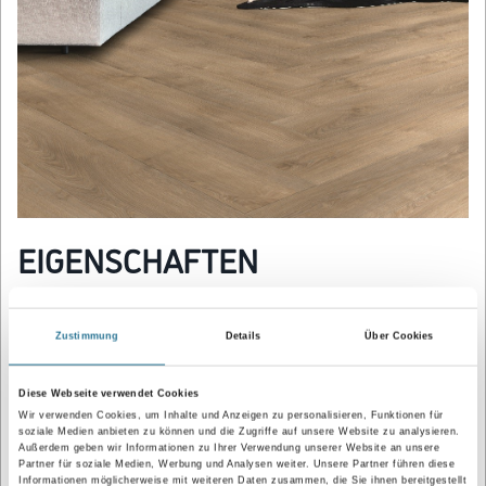
EIGENSCHAFTEN
Hochwertig
Heterogener "Kunststoff-bodenbelag"
Zustimmung
Details
Über Cookies
Pflegeleicht
Fußwarm
Diese Webseite verwendet Cookies
Wir verwenden Cookies, um Inhalte und Anzeigen zu personalisieren, Funktionen für
Trittschalldämmend
soziale Medien anbieten zu können und die Zugriffe auf unsere Website zu analysieren.
Außerdem geben wir Informationen zu Ihrer Verwendung unserer Website an unsere
Wasser-/Feuchtigkeits- & Schmutzunempfindlichkeit
Partner für soziale Medien, Werbung und Analysen weiter. Unsere Partner führen diese
Informationen möglicherweise mit weiteren Daten zusammen, die Sie ihnen bereitgestellt