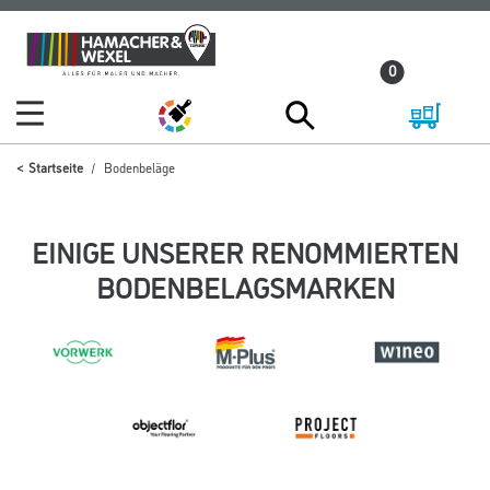
Zum
Zum
Inhalt
Navigationsmenü
0
springen
springen
Startseite
Bodenbeläge
EINIGE UNSERER RENOMMIERTEN
BODENBELAGSMARKEN