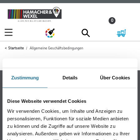
Zum
Zum
Inhalt
Navigationsmenü
0
springen
springen
Startseite
Allgemeine Geschäftsbedingungen
Zustimmung
Details
Über Cookies
Online-Shop
Farbe
WDVS-Systeme
Diese Webseite verwendet Cookies
Trockenbau
Wir verwenden Cookies, um Inhalte und Anzeigen zu
Putze & Spachtelmassen
personalisieren, Funktionen für soziale Medien anbieten
zu können und die Zugriffe auf unsere Website zu
Bodenbeläge
analysieren. Außerdem geben wir Informationen zu Ihrer
Wand- & Deckenbeläge