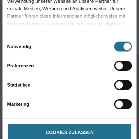
Verwendung unserer Website an unsere Partner für
Werkzeug & Maschinen
soziale Medien, Werbung und Analysen weiter. Unsere
Verbrauchmaterialien
Partner führen diese Informationen möglicherweise mit
weiteren Daten zusammen, die Sie ihnen bereitgestellt
CMS GRUPPE COMPANY
haben oder die sie im Rahmen Ihrer Nutzung der Dienste
gesammelt haben.
Einwilligungsauswahl
Über uns
Notwendig
Standorte
Service
Präferenzen
Bodenbeläge
M-Plus
Statistiken
Hamsta
FAQ
Marketing
Rechtliches
AGB
Nutzungsbedingungen
COOKIES ZULASSEN