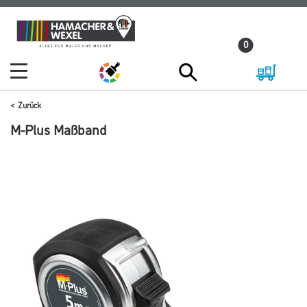
Zum
Zum
Inhalt
Navigationsmenü
0
springen
springen
Zurück
M-Plus Maßband