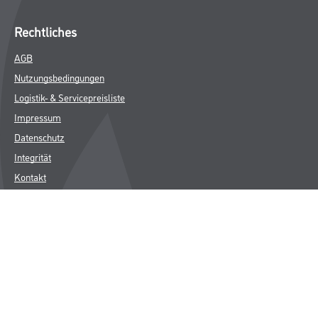
Rechtliches
AGB
Nutzungsbedingungen
Logistik- & Servicepreisliste
Impressum
Datenschutz
Integrität
Kontakt
© Copyright CMS Dienstleistungs-Gesellschaft
* NUR FÜR GEWERBLICHE KUNDEN. ALLE ANGEGEBENEN PREISE
SIND ZZGL. GESETZLICHER MWST.
**Punktestand wird innerhalb mehrerer Wochen aktualisiert.