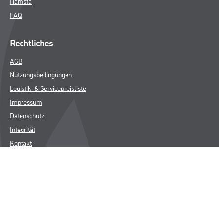
Hamsta
FAQ
Rechtliches
AGB
Nutzungsbedingungen
Logistik- & Servicepreisliste
Impressum
Datenschutz
Integrität
Kontakt
© Copyright CMS Dienstleistungs-Gesellschaft
* NUR FÜR GEWERBLICHE KUNDEN. ALLE ANGEGEBENEN PREISE
SIND ZZGL. GESETZLICHER MWST.
**Punktestand wird innerhalb mehrerer Wochen aktualisiert.