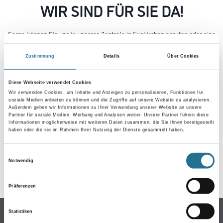
WIR SIND FÜR SIE DA!
Gerne können Sie uns in unserer Zentrale in Euskirchen anrufen oder eine
E-Mail schreiben.
Zustimmung
Details
Über Cookies
02251 94270
Telefon:
info@hamacher-wexel.de
E-Mail:
Diese Webseite verwendet Cookies
Wir verwenden Cookies, um Inhalte und Anzeigen zu personalisieren, Funktionen für
Niederlassungen
Sie können uns aber auch in einer unserer
besuchen
soziale Medien anbieten zu können und die Zugriffe auf unsere Website zu analysieren.
Außerdem geben wir Informationen zu Ihrer Verwendung unserer Website an unsere
oder direkt mit der Niederlassung in Ihrer Nähe Kontakt aufnehmen.
Partner für soziale Medien, Werbung und Analysen weiter. Unsere Partner führen diese
Informationen möglicherweise mit weiteren Daten zusammen, die Sie ihnen bereitgestellt
Wir freuen uns über Ihre Nachricht und werden uns kurzfristig mit Ihnen
haben oder die sie im Rahmen Ihrer Nutzung der Dienste gesammelt haben.
in Verbindung setzen.
Einwilligungsauswahl
SCHREIBEN SIE UNS
Notwendig
Präferenzen
Online-Shop
Statistiken