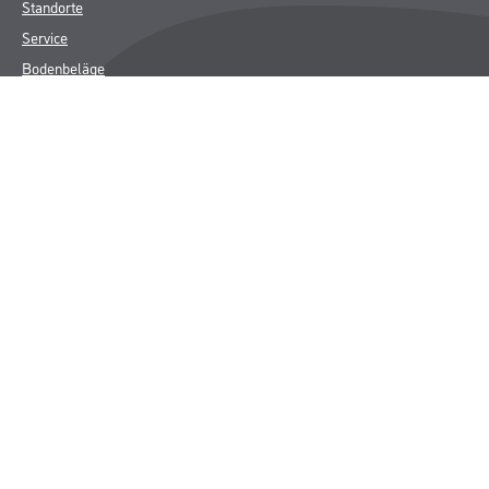
Standorte
Service
Bodenbeläge
M-Plus
Hamsta
FAQ
Rechtliches
AGB
Nutzungsbedingungen
Logistik- & Servicepreisliste
Impressum
Datenschutz
Integrität
Kontakt