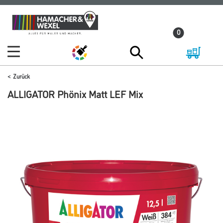
Zum
Zum
Inhalt
Navigationsmenü
0
springen
springen
Zurück
ALLIGATOR Phönix Matt LEF Mix