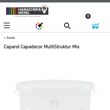
Zum
Zum
Inhalt
Navigationsmenü
0
springen
springen
Zurück
Caparol Capadecor MultiStruktur Mix