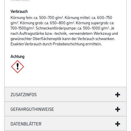
Verbrauch
Körnung fein: ca. 500–700 g/m². Körnung mittel: ca. 600–750
g/m². Körnung grob: ca. 650–800 g/m². Körnung supergrob: ca:
700-1500g/m². Schneckenförderpumpe: ca. 500–1000 g/m². Je
nach Auftragsstärke bzw. -technik, -verwendetem Werkzeug und
gewünschter Oberflächenoptik kann der Verbrauch schwanken.
Exakten Verbrauch durch Probebeschichtung ermitteln.
Achtung
ZUSATZINFOS
GEFAHRGUTHINWEISE
DATENBLÄTTER