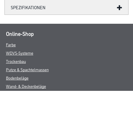
SPEZIFIKATIONEN
Online-Shop
Farbe
WDVS-Systeme
Trockenbau
Putze & Spachtelmassen
Bodenbeläge
Wand- & Deckenbeläge
Werkzeug & Maschinen
Verbrauchmaterialien
CMS GRUPPE COMPANY
Über uns