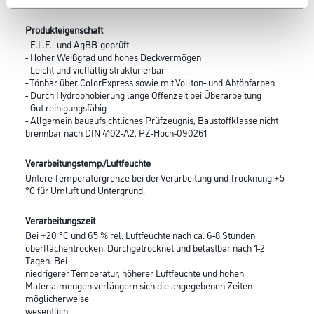
Produkteigenschaft
- E.L.F.- und AgBB-geprüft
- Hoher Weißgrad und hohes Deckvermögen
- Leicht und vielfältig strukturierbar
- Tönbar über ColorExpress sowie mit Vollton- und Abtönfarben
- Durch Hydrophobierung lange Offenzeit bei Überarbeitung
- Gut reinigungsfähig
- Allgemein bauaufsichtliches Prüfzeugnis, Baustoffklasse nicht
brennbar nach DIN 4102-A2, PZ-Hoch-090261
Verarbeitungstemp./Luftfeuchte
Untere Temperaturgrenze bei der Verarbeitung und Trocknung:+5
°C für Umluft und Untergrund.
Verarbeitungszeit
Bei +20 °C und 65 % rel. Luftfeuchte nach ca. 6-8 Stunden
oberflächentrocken. Durchgetrocknet und belastbar nach 1-2
Tagen. Bei
niedrigerer Temperatur, höherer Luftfeuchte und hohen
Materialmengen verlängern sich die angegebenen Zeiten
möglicherweise
wesentlich.