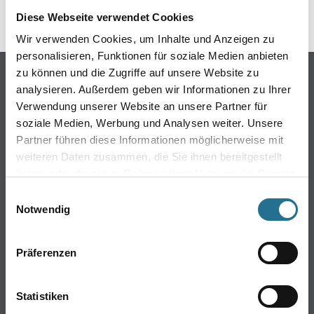
Diese Webseite verwendet Cookies
Wir verwenden Cookies, um Inhalte und Anzeigen zu
personalisieren, Funktionen für soziale Medien anbieten
Online-Shop
zu können und die Zugriffe auf unsere Website zu
analysieren. Außerdem geben wir Informationen zu Ihrer
Farbe
Verwendung unserer Website an unsere Partner für
WDVS-Systeme
soziale Medien, Werbung und Analysen weiter. Unsere
Trockenbau
Partner führen diese Informationen möglicherweise mit
weiteren Daten zusammen, die Sie ihnen bereitgestellt
Putze & Spachtelmassen
haben oder die sie im Rahmen Ihrer Nutzung der Dienste
Bodenbeläge
gesammelt haben.
Einwilligungsauswahl
Wand- & Deckenbeläge
Notwendig
Werkzeug & Maschinen
Verbrauchmaterialien
Präferenzen
CMS GRUPPE COMPANY
Statistiken
Über uns