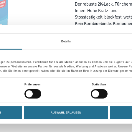
Der robuste 2K-Lack. Für che
Innen. Hohe Kratz- und
Stossfestigkeit, blockfest, wet
Kein Kombigebinde. Komponen
Farbtonbezeichnung
Details
Gebinde
gen zu personalisieren, Funktionen für soziale Medien anbieten zu können und die Zugriffe auf
 unserer Website an unsere Partner für soziale Medien, Werbung und Analysen weiter. Unsere Pa
 die Sie ihnen bereitgestellt haben oder die sie im Rahmen Ihrer Nutzung der Dienste gesamme
Präferenzen
Statistiken
Umrechnungsfaktoren
N
AUSWAHL ERLAUBEN