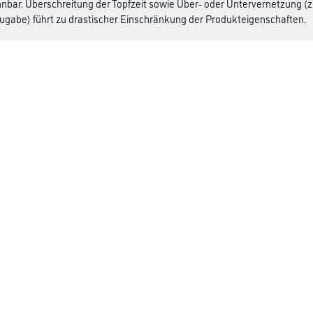
ennbar. Überschreitung der Topfzeit sowie Über- oder Untervernetzung (z
ugabe) führt zu drastischer Einschränkung der Produkteigenschaften.
 ml/m². Die Verbrauchswerte sind Anhaltswerte, die je nach Untergrun
e Verbrauchswerte sind nur durch vorherige Probebeschichtungen zu e
CMS GRUPPE COMPANY
ialien
Über uns
Standorte
Service
Bodenbeläge
M-Plus