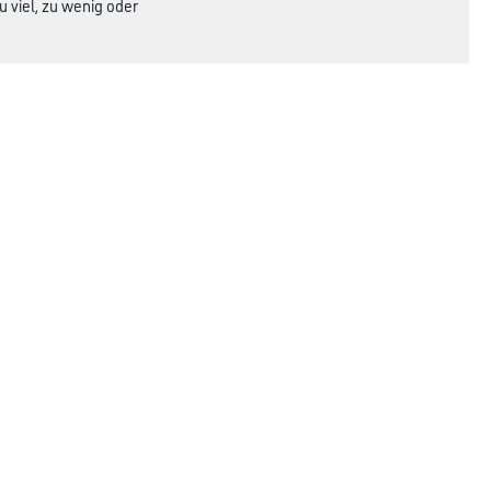
u viel, zu wenig oder
d und Untergrundbeschaffenheit abweichen
rmitteln.
Rechtliches
AGB
Nutzungsbedingungen
Logistik- & Servicepreisliste
Impressum
Datenschutz