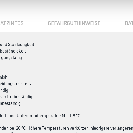
ATZINFOS
GEFAHRGUTHINWEISE
DA
 und Stoßfestigkeit
beständigkeit
nigungsfähig
inish
reidungsresistenz
ändig
nsmittelbeständig
ßbeständig
luft- und Untergrundtemperatur: Mind. 8 °C
unden bei 20 °C. Höhere Temperaturen verkürzen, niedrigere verlängeren 