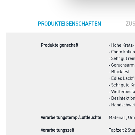
CURRENT
PRODUKTEIGENSCHAFTEN
ZUS
TAB:
Produkteigenschaft
- Hohe Kratz-
- Chemikalien
- Sehr gut rei
- Geruchsarm
- Blockfest
- Edles Lackf
- Sehr gute K
- Wetterbest
- Desinfektio
- Handschwei
Verarbeitungstemp./Luftfeuchte
Material-, Um
Verarbeitungszeit
Topfzeit 2 St