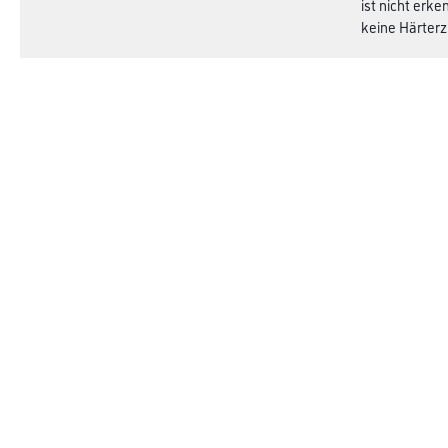
ist nicht erk
keine Härterz
Verbrauch
Ca. 100 - 120
können. Exakt
Achtung
Online-Shop
Farbe
Verbrauchmater
WDVS-Systeme
Trockenbau
Putze & Spachtelmassen
Bodenbeläge