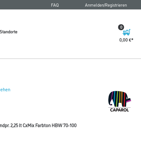
FAQ
Anmelden/Registrieren
0
Standorte
0,00 €
 sehen
dpr. 2,25 lt CxMix Farbton HBW 70-100