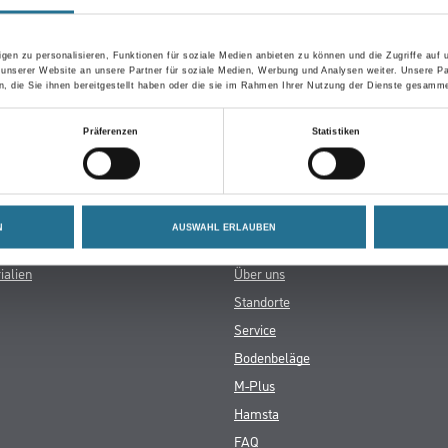
in der Zwischenzeit unseren Online-Shop und lassen Sie sic
gen zu personalisieren, Funktionen für soziale Medien anbieten zu können und die Zugriffe auf
 unserer Website an unsere Partner für soziale Medien, Werbung und Analysen weiter. Unsere Pa
 die Sie ihnen bereitgestellt haben oder die sie im Rahmen Ihrer Nutzung der Dienste gesamme
ZURÜCK ZUM ONLINE-SHOP
Präferenzen
Statistiken
N
AUSWAHL ERLAUBEN
CMS GRUPPE COMPANY
ialien
Über uns
Standorte
Service
Bodenbeläge
M-Plus
Hamsta
FAQ