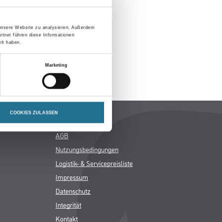
h inspirieren.
 unsere Website zu analysieren. Außerdem
rtner führen diese Informationen
lt haben.
Marketing
COOKIES ZULASSEN
Rechtliches
AGB
Nutzungsbedingungen
Logistik- & Servicepreisliste
Impressum
Datenschutz
Integrität
Kontakt