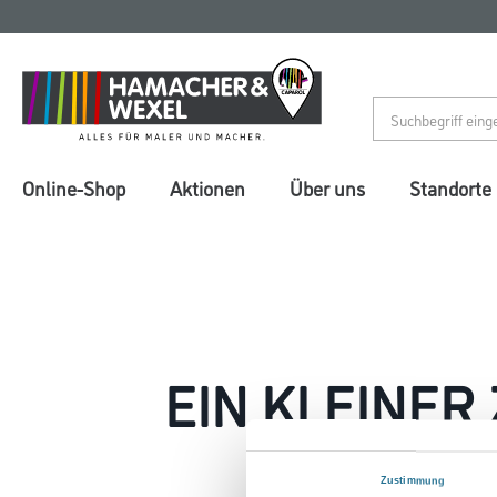
Zum
Zum
Inhalt
Navigationsmenü
springen
springen
Online-Shop
Aktionen
Über uns
Standorte
EIN KLEINER
Zustimmung
Keine Sorge, wir pin