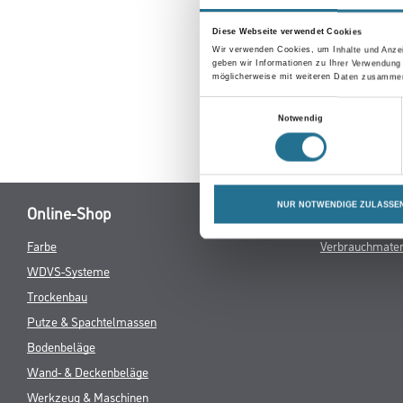
Erkunden Sie 
Diese Webseite verwendet Cookies
Wir verwenden Cookies, um Inhalte und Anzei
geben wir Informationen zu Ihrer Verwendung
möglicherweise mit weiteren Daten zusammen,
Einwilligungsauswahl
Notwendig
NUR NOTWENDIGE ZULASSE
Online-Shop
Farbe
Verbrauchmater
WDVS-Systeme
Trockenbau
Putze & Spachtelmassen
Bodenbeläge
Wand- & Deckenbeläge
Werkzeug & Maschinen