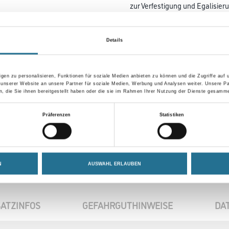
zur Verfestigung und Egalisie
geeignet.
Gebinde
Details
gen zu personalisieren, Funktionen für soziale Medien anbieten zu können und die Zugriffe auf
 unserer Website an unsere Partner für soziale Medien, Werbung und Analysen weiter. Unsere Pa
 die Sie ihnen bereitgestellt haben oder die sie im Rahmen Ihrer Nutzung der Dienste gesamme
Umrechnungsfaktoren
Präferenzen
Statistiken
N
AUSWAHL ERLAUBEN
ATZINFOS
GEFAHRGUTHINWEISE
DA