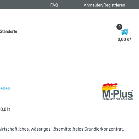
FAQ
Anmelden/Registrieren
0
Standorte
0,00 €
 sehen
0,0 lt
wirtschaftliches, wässriges, lösemittelfreies Grundierkonzentrat.