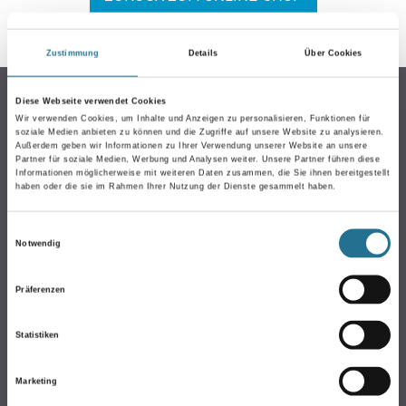
Zustimmung
Details
Über Cookies
Online-Shop
Diese Webseite verwendet Cookies
Wir verwenden Cookies, um Inhalte und Anzeigen zu personalisieren, Funktionen für
Farbe
soziale Medien anbieten zu können und die Zugriffe auf unsere Website zu analysieren.
Außerdem geben wir Informationen zu Ihrer Verwendung unserer Website an unsere
WDVS-Systeme
Partner für soziale Medien, Werbung und Analysen weiter. Unsere Partner führen diese
Informationen möglicherweise mit weiteren Daten zusammen, die Sie ihnen bereitgestellt
Trockenbau
haben oder die sie im Rahmen Ihrer Nutzung der Dienste gesammelt haben.
Putze & Spachtelmassen
Bodenbeläge
Einwilligungsauswahl
Notwendig
Wand- & Deckenbeläge
Werkzeug & Maschinen
Präferenzen
Verbrauchmaterialien
Statistiken
CMS GRUPPE COMPANY
Marketing
Über uns