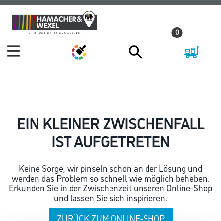
Zum
Zum
Inhalt
Navigationsmenü
0
springen
springen
EIN KLEINER ZWISCHENFALL
IST AUFGETRETEN
Keine Sorge, wir pinseln schon an der Lösung und
werden das Problem so schnell wie möglich beheben.
Erkunden Sie in der Zwischenzeit unseren Online-Shop
und lassen Sie sich inspirieren.
ZURÜCK ZUM ONLINE-SHOP