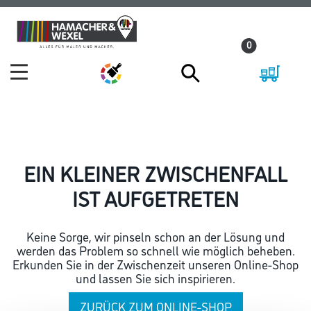
Zum
Zum
Inhalt
Navigationsmenü
0
springen
springen
EIN KLEINER ZWISCHENFALL
IST AUFGETRETEN
Keine Sorge, wir pinseln schon an der Lösung und
werden das Problem so schnell wie möglich beheben.
Erkunden Sie in der Zwischenzeit unseren Online-Shop
und lassen Sie sich inspirieren.
ZURÜCK ZUM ONLINE-SHOP