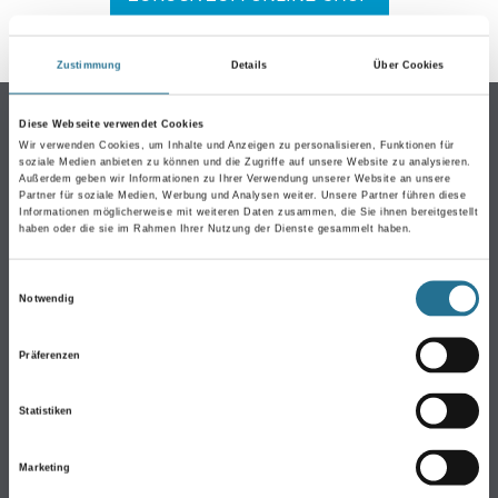
Zustimmung
Details
Über Cookies
Online-Shop
Diese Webseite verwendet Cookies
Wir verwenden Cookies, um Inhalte und Anzeigen zu personalisieren, Funktionen für
Farbe
soziale Medien anbieten zu können und die Zugriffe auf unsere Website zu analysieren.
Außerdem geben wir Informationen zu Ihrer Verwendung unserer Website an unsere
WDVS-Systeme
Partner für soziale Medien, Werbung und Analysen weiter. Unsere Partner führen diese
Informationen möglicherweise mit weiteren Daten zusammen, die Sie ihnen bereitgestellt
Trockenbau
haben oder die sie im Rahmen Ihrer Nutzung der Dienste gesammelt haben.
Putze & Spachtelmassen
Bodenbeläge
Einwilligungsauswahl
Notwendig
Wand- & Deckenbeläge
Werkzeug & Maschinen
Präferenzen
Verbrauchmaterialien
Statistiken
CMS GRUPPE COMPANY
Marketing
Über uns