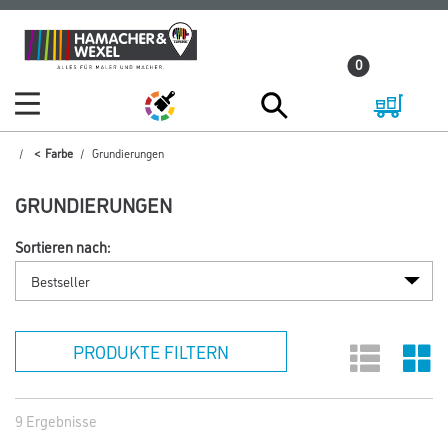
Zum
Zum
Inhalt
Navigationsmenü
0
springen
springen
Farbe
Grundierungen
GRUNDIERUNGEN
Sortieren nach:
PRODUKTE FILTERN
9 Ergebnisse