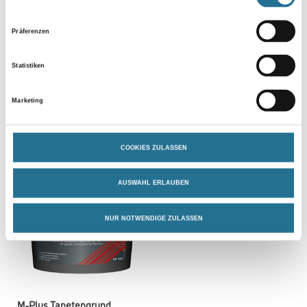
M-Plus Acryl Tiefgrund
M-Plus CasaSilikatgrund
Präferenzen
wässrige Grundierung
wässrige Grundierung
Statistiken
Bitte einloggen, um Preise zu
Bitte einloggen, um Preise zu
Marketing
sehen
sehen
COOKIES ZULASSEN
AUSWAHL ERLAUBEN
NUR NOTWENDIGE ZULASSEN
M-Plus Tapetengrund