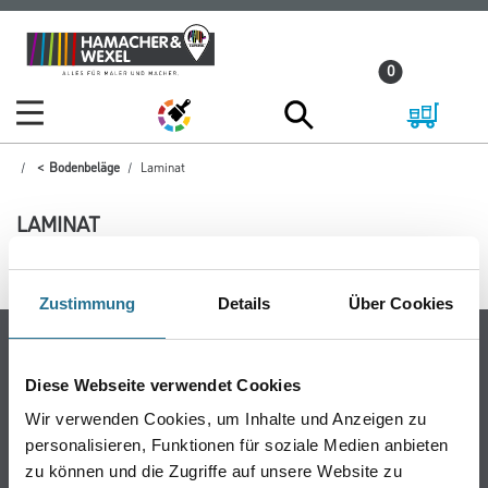
Zum
Zum
Inhalt
Navigationsmenü
0
springen
springen
Bodenbeläge
Laminat
LAMINAT
0 Ergebnisse
Zustimmung
Details
Über Cookies
Online-Shop
Farbe
Diese Webseite verwendet Cookies
WDVS-Systeme
Wir verwenden Cookies, um Inhalte und Anzeigen zu
Trockenbau
personalisieren, Funktionen für soziale Medien anbieten
zu können und die Zugriffe auf unsere Website zu
Putze & Spachtelmassen