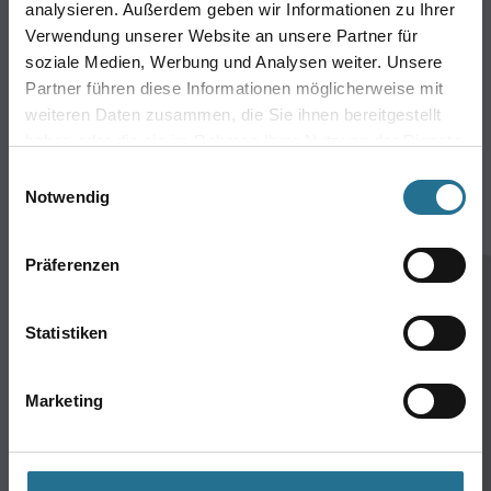
analysieren. Außerdem geben wir Informationen zu Ihrer
Bodenbeläge
Verwendung unserer Website an unsere Partner für
Wand- & Deckenbeläge
soziale Medien, Werbung und Analysen weiter. Unsere
Werkzeug & Maschinen
Partner führen diese Informationen möglicherweise mit
Verbrauchmaterialien
weiteren Daten zusammen, die Sie ihnen bereitgestellt
haben oder die sie im Rahmen Ihrer Nutzung der Dienste
gesammelt haben.
CMS GRUPPE COMPANY
Einwilligungsauswahl
Notwendig
Über uns
Standorte
Präferenzen
Service
Bodenbeläge
Statistiken
M-Plus
Hamsta
FAQ
Marketing
Rechtliches